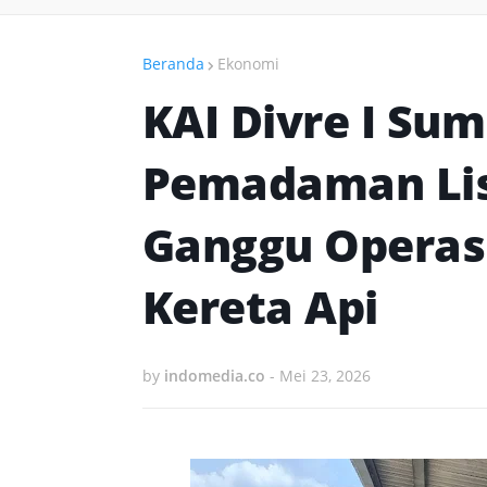
Beranda
Ekonomi
KAI Divre I Su
Pemadaman Lis
Ganggu Operasi
Kereta Api
by
indomedia.co
-
Mei 23, 2026