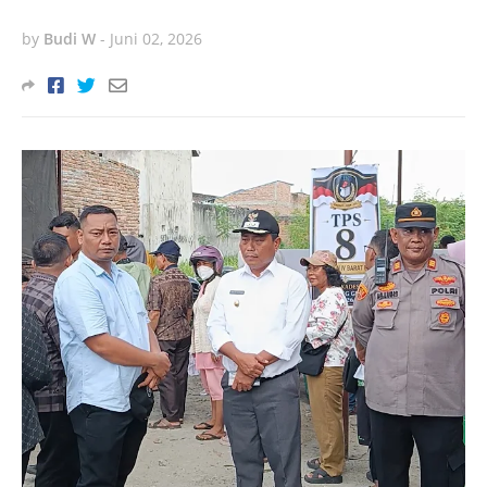
by
Budi W
-
Juni 02, 2026