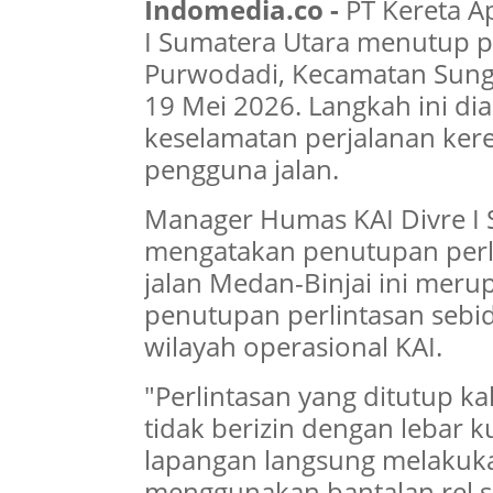
Indomedia.co -
PT Kereta Ap
I Sumatera Utara menutup pe
Purwodadi, Kecamatan Sungg
19 Mei 2026. Langkah ini d
keselamatan perjalanan kere
pengguna jalan.
Manager Humas KAI Divre I S
mengatakan penutupan perlin
jalan Medan-Binjai ini meru
penutupan perlintasan sebi
wilayah operasional KAI.
"Perlintasan yang ditutup ka
tidak berizin dengan lebar k
lapangan langsung melaku
menggunakan bantalan rel se