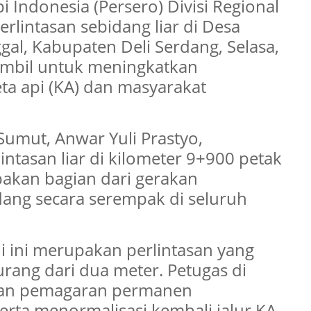
i Indonesia (Persero) Divisi Regional
rlintasan sebidang liar di Desa
al, Kabupaten Deli Serdang, Selasa,
iambil untuk meningkatkan
ta api (KA) dan masyarakat
umut, Anwar Yuli Prastyo,
tasan liar di kilometer 9+900 petak
pakan bagian dari gerakan
dang secara serempak di seluruh
li ini merupakan perlintasan yang
urang dari dua meter. Petugas di
kan pemagaran permanen
rta menormalisasi kembali jalur KA