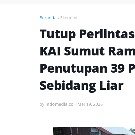
Beranda
Ekonomi
Tutup Perlintas
KAI Sumut Ram
Penutupan 39 P
Sebidang Liar
by
indomedia.co
-
Mei 19, 2026