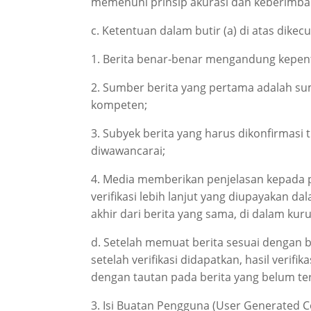
memenuhi prinsip akurasi dan keberimba
c. Ketentuan dalam butir (a) di atas dikec
1. Berita benar-benar mengandung kepent
2. Sumber berita yang pertama adalah sum
kompeten;
3. Subyek berita yang harus dikonfirmasi 
diwawancarai;
4. Media memberikan penjelasan kepada
verifikasi lebih lanjut yang diupayakan d
akhir dari berita yang sama, di dalam ku
d. Setelah memuat berita sesuai dengan bu
setelah verifikasi didapatkan, hasil verif
dengan tautan pada berita yang belum terv
3. Isi Buatan Pengguna (User Generated C