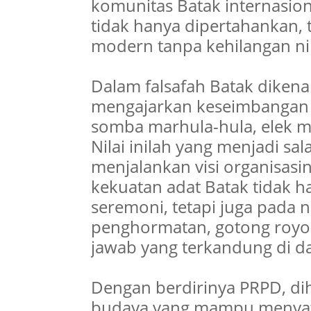
komunitas Batak internasion
tidak hanya dipertahankan, 
modern tanpa kehilangan nila
Dalam falsafah Batak dikenal
mengajarkan keseimbangan h
somba marhula-hula, elek 
Nilai inilah yang menjadi s
menjalankan visi organisasi
kekuatan adat Batak tidak h
seremoni, tetapi juga pada n
penghormatan, gotong royo
jawab yang terkandung di d
Dengan berdirinya PRPD, di
budaya yang mampu menyatu