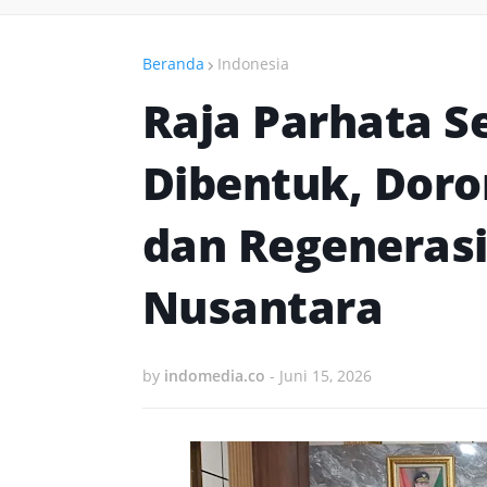
Beranda
Indonesia
Raja Parhata S
Dibentuk, Doro
dan Regeneras
Nusantara
by
indomedia.co
-
Juni 15, 2026