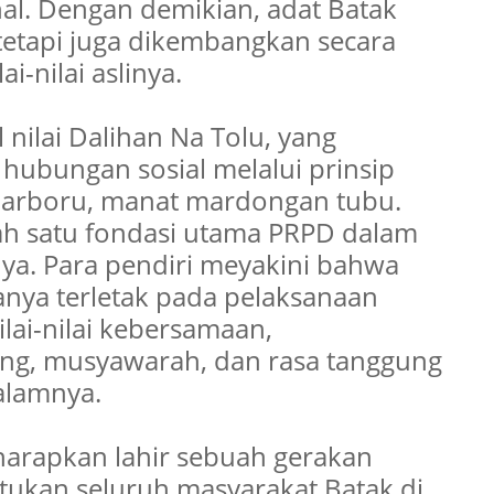
al. Dengan demikian, adat Batak
tetapi juga dikembangkan secara
i-nilai aslinya.
 nilai Dalihan Na Tolu, yang
ubungan sosial melalui prinsip
marboru, manat mardongan tubu.
alah satu fondasi utama PRPD dalam
nya. Para pendiri meyakini bahwa
anya terletak pada pelaksanaan
ilai-nilai kebersamaan,
ng, musyawarah, dan rasa tanggung
alamnya.
harapkan lahir sebuah gerakan
kan seluruh masyarakat Batak di